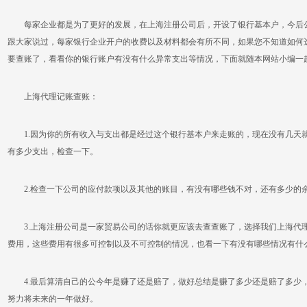
每家企业都是为了更好的发展，在上海注册公司后，开设了银行基本户，今后公
跟大家说过，每家银行企业开户的收费以及材料都会有所不同，如果您不知道如何
要查账了，看看你的银行账户有没有什么异常支出等情况，下面就随本网站小编一
上海代理记账查账：
1.因为你的所有收入与支出都是经过这个银行基本户来走账的，现在没有几天
有多少支出，检查一下。
2.检查一下公司的应付款项以及其他的账目，有没有哪些钱不对，还有多少的
3.上海注册公司是一家贸易公司的话你就更应该去查查账了，选择我们上海代
费用，这些费用有很多可控制以及不可控制的情况，也看一下有没有哪些情况有什
4.最后算清自己的公今年是赚了还是赔了，做好总结是赚了多少还是赔了多少
努力将未来的一年做好。