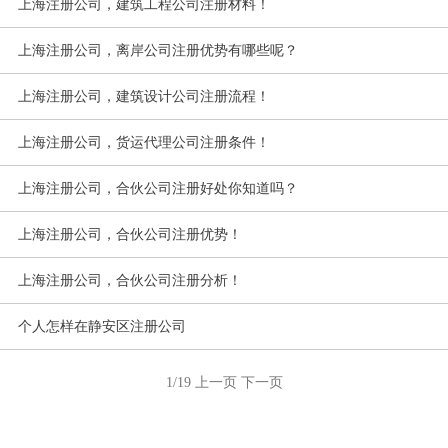
上海注册公司，建筑工程公司注册材料！
上海注册公司，离岸公司注册优势有哪些呢？
上海注册公司，建筑设计公司注册流程！
上海注册公司，货运代理公司注册条件！
上海注册公司，合伙公司注册好处你知道吗？
上海注册公司，合伙公司注册优势！
上海注册公司，合伙公司注册分析！
个人怎样在静安区注册公司
1/19
上一页
下一页