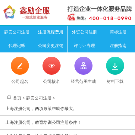
静安公司注册
注册流程费用
外资公司注册
商标注册
代理记帐
公司变更注销
许可证办理
注册指南




公司起名
公司核名
经营范围生成
材料下载
首页
>
静安公司注册
>
上海注册公司，两项政策帮助你最大。
上海注册公司，教育培训公司注册条件！