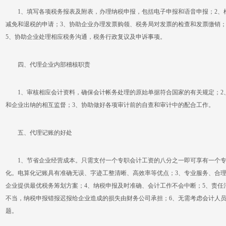
1、填写各项税务报表及附表，办理纳税申报，包括电子申报和语音申报；2、
减免和退税的申请；3、协助企业办理发票购领、税务局对发票的检查和发票缴销；
5、协助企业处理相应税务沟通，税务行政复议及申诉事项。
四、代理企业内部稽核职责
1、审核相应会计资料，确保会计帐务处理的原始单据符合国家的有关规定；2
和企业出纳的相互监督；3、协助做好各项审计前的自查和审计中的配合工作。
五、代理记账的好处
1、节省企业经营成本。只需支付一个专职会计工资的八分之一即可享有一个专
化。电算化记账具有准确无误、字迹工整清晰、高效率等优点；3、专业服务、合
企业提供最优税务筹划方案；4、纳税申报及时准确、会计工作不会中断；5、责任
不当，纳税申报错报迟报给企业造成的损失由财务公司承担；6、无需考虑会计人
题。