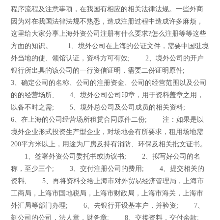
程序流程及注意事项，在我国有相应的相关法律法规。一些外商
因为对在我国法律法规不熟悉，造成注册过程中造成许多麻烦，
这里给大家分享上海外资公司注册有什么要求?怎么注册等等这些
方面的知识。 1、境外公司在上海的公证文件，需要中国驻境
外当地的使、领馆认证，资料方可有效; 2、境外公司的开户
银行所出具的该公司的一行资信证明，需要二份证明原件;
3、确定公司的名称、公司的注册资金、公司的经营范围以及公司
的的经营场所; 4、境外公司公司印章，用于资料盖章之用，
以备不时之需; 5、境外总公司及公司成员的相关资料;
6、在上海的公司经营场所租赁合同原件二份; 注：如果是以
境外企业形式投资生产型企业，对场地会有所要求，租用场地需
200平方米以上，用途为厂房及持有消防、环保及相关批文证书。
1、签署外资公司委托书或协议书; 2、拟写好公司的名
称，至少三个; 3、交付注册公司的费用; 4、提交相关的
资料; 5、再将资料交给上海市对外贸易经济管理局，上海市
工商局，上海市国地税局，上海市财政局，上海市海关，上海市
外汇局等部门办理; 6、去银行开设基本户，并验资; 7、
刻公司的公司，法人章，财务章; 8、交接资料，交付余款;