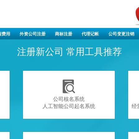
程费用
外资公司注册
商标注册
代理记帐
公司变更注销
注册新公司 常用工具推荐

公司核名系统
人工智能公司起名系统
经