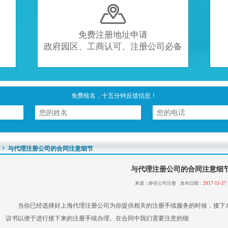

免费注册地址申请
政府园区、工商认可、注册公司必备
免费核名，十五分钟反馈信息！
与代理注册公司的合同注意细节
与代理注册公司的合同注意细
来源：静安公司注册 发布日期：
2017-11-27
当你已经选择好上海代理注册公司为你提供相关的注册手续服务的时候，接下
议书以便于进行接下来的注册手续办理。在合同中我们需要注意的细