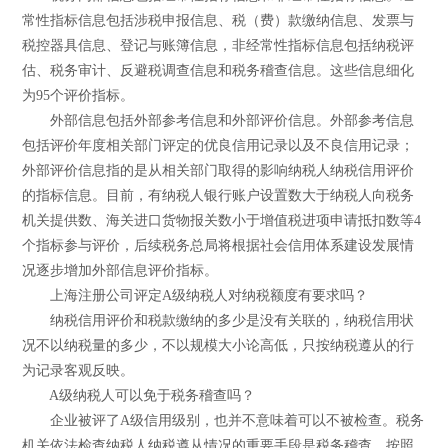
常性指标信息包括涉税申报信息、税（费）款缴纳信息、发票与
税控器具信息、登记与账簿信息，非经常性指标信息包括纳税评
估、税务审计、反避税调查信息和税务稽查信息。这些信息细化
为95个评价指标。
外部信息包括外部参考信息和外部评价信息。外部参考信息
包括评价年度相关部门评定的优良信用记录以及不良信用记录；
外部评价信息指的是从相关部门取得的影响纳税人纳税信用评价
的指标信息。目前，有纳税人银行账户设置数大于纳税人向税务
机关提供数、海关进口货物报关数小于增值税进项申请抵扣数等4
个指标参与评价，后续税务总局将根据社会信用体系建设发展情
况逐步增加外部信息评价指标。
上海注册公司评定A级纳税人对纳税额度有要求吗？
纳税信用评价和税款缴纳的多少是没有关联的，纳税信用状
况不以纳税量的多少，不以规模大小论高低，只按纳税遵从的行
为记录客观反映。
A级纳税人可以免于税务稽查吗？
企业被评了A级信用级别，也并不意味着可以不被检查。税务
机关依法检查纳税人纳税遵从情况的重要手段是税务稽查，按照